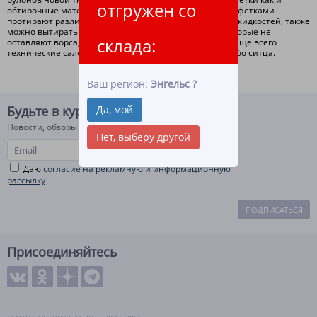
отгружен со
обтирочные материалы для уборки. Техническими салфетками
протирают различные поверхности от загрязнений и жидкостей, также
можно вытирать руки. Есть салфетки технические, которые не
склада:
оставляют ворса, для производств это очень важно. Чаще всего
технические салфетки хб изготавливаются из бязи либо ситца.
Ваш регион:
Энгельс
?
Да, мой
Будьте в курсе!
Новости, обзоры и акции
Нет, выберу другой
Даю
согласие на рекламную и информационную
рассылку
ПОДПИСАТЬСЯ
Присоединяйтесь