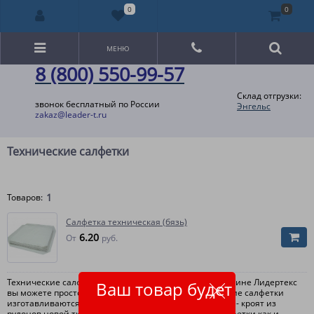
0
0
МЕНЮ
8 (800) 550-99-57
Склад отгрузки:
звонок бесплатный по России
Энгельс
zakaz@leader-t.ru
Технические салфетки
1
Товаров:
Салфетка техническая (бязь)
6.20
От
руб.
Технические салфетки купить оптом в Интернет-магазине Лидертекс
Ваш товар будет
вы можете просто оформив заказ на сайте. Технические салфетки
изготавливаются в основном из обрезков ткани.. Реже- кроят из
рулонов новой ткани. Применяются технические салфетки как и