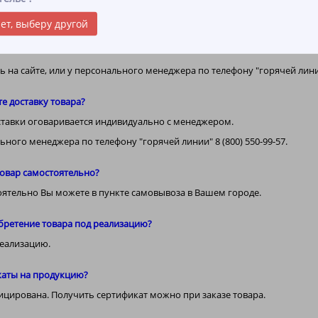
одукции (перчатки ХБ, ПВХ, рукавицы) и выбрать нужные для себя поз
аток и протирочного материала самостоятельно в пункте самовывоза.
ет, выберу другой
на сайте, или у персонального менеджера по телефону "горячей линии"
те доставку товара?
ставки оговаривается индивидуально с менеджером.
ного менеджера по телефону "горячей линии" 8 (800) 550-99-57.
 товар самостоятельно?
оятельно Вы можете в пункте самовывоза в Вашем городе.
бретение товара под реализацию?
еализацию.
икаты на продукцию?
ицирована. Получить сертификат можно при заказе товара.