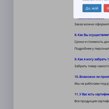
производимой нами пр
забрать образцы перч
Да, мой
Н
7.
Как сделать заказ
?
Заказ можно оформить 
8. Как Вы осуществляе
Сроки и стоимость до
Подробнее у персональ
9. Как я могу забрать
Забрать товар самост
10. Возможно ли прио
Мы не работаем под р
11. У Вас есть сертиф
Вся продукция сертиф