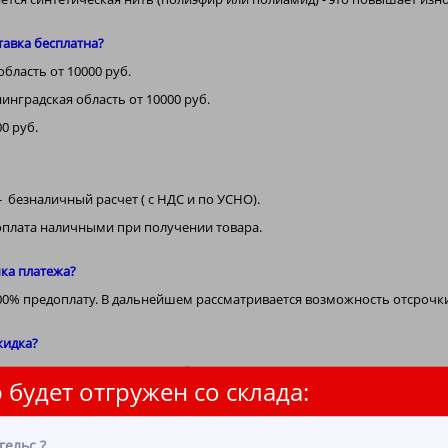
тавка бесплатна?
бласть от 10000 руб.
инградская область от 10000 руб.
0 руб.
 безналичный расчет ( с НДС и по УСНО).
 оплата наличными при получении товара.
чка платежа?
100% предоплату. В дальнейшем рассматривается возможность отсрочк
кидка?
 к каждому клиенту, подробности у персонального менеджера по телеф
 будет отгружен со склада:
еть образцы?
 Вас продукции наш представитель подвезет в удобное для Вас место 
гельс
?