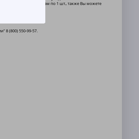
иции, мы оставим их Вам по 1 шт., также Вы можете
 8 (800) 550-99-57.