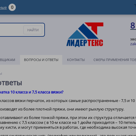
0
ные
8
зв
zak
АВЩИКАМ
ВОПРОСЫ И ОТВЕТЫ
КОНТАКТЫ
СФЕРЫ ПРИМЕНЕНИЯ ТО
ы
ответы
атка 10 класса и 7,5 класса вязки?
лассов вязки перчаток, из которых самые распространенные - 7,5 и 10
роизводят из более плотной пряжи, они имеют рыхлую структуру.
зготавливают из более тонкой пряжи, при этом их структура отличает
авнению с 7,5 классом ( в 10-м классе на 1 дюйм приходится – 10 петель,
му кисти, и могут применяться в работах, где необходима высокая то
ется синтетическая нить (полиэфир или полиамид) - это повышает изн