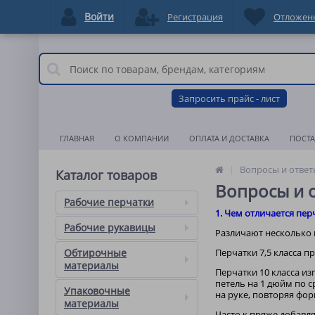
Войти
Регистрация
Отложен
Запросить прайс - лист
ГЛАВНАЯ
О КОМПАНИИ
ОПЛАТА И ДОСТАВКА
ПОСТ
Вопросы и ответ
Каталог товаров
Вопросы и 
Рабочие перчатки
1. Чем отличается перч
Рабочие рукавицы
Различают несколько к
Обтирочные
Перчатки 7,5 класса п
материалы
Перчатки 10 класса и
петель на 1 дюйм по ср
Упаковочные
на руке, повторяя фор
материалы
Часто к пряже добавля