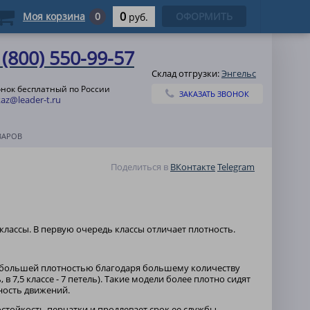
0
Моя корзина
0
ОФОРМИТЬ
руб.
 (800) 550-99-57
Склад отгрузки:
Энгельс
онок бесплатный по России
ЗАКАЗАТЬ ЗВОНОК
az@leader-t.ru
ВАРОВ
Поделиться в
ВКонтакте
Telegram
 классы. В первую очередь классы отличает плотность.
ся большей плотностью благодаря большему количеству
 в 7,5 классе - 7 петель). Такие модели более плотно сидят
чность движений.
остойкость перчатки и продлевает срок ее службы.