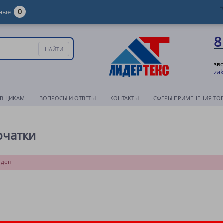
0
ные
8
зв
zak
АВЩИКАМ
ВОПРОСЫ И ОТВЕТЫ
КОНТАКТЫ
СФЕРЫ ПРИМЕНЕНИЯ ТО
рчатки
йден