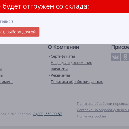
 будет отгружен со склада:
гельс
?
ет, выберу другой
О Компании
Присо
Сертификаты
Награды и достижения
ы
Вакансии
лы
Реквизиты
ртимент
Политика обработки данных
Политика обработки персона
Согласие на обработку персо
А, офис 202. Телефон
8 (800) 550-99-57
Политика cookies