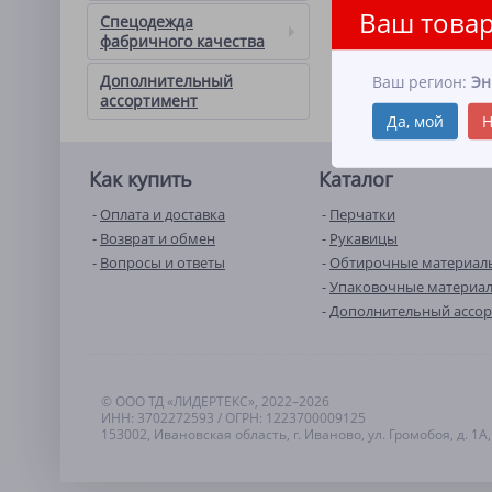
Ваш товар
Спецодежда
фабричного качества
Дополнительный
Ваш регион:
Эн
ассортимент
Да, мой
Н
Как купить
Каталог
Оплата и доставка
Перчатки
Возврат и обмен
Рукавицы
Вопросы и ответы
Обтирочные материал
Упаковочные материа
Дополнительный ассо
© ООО ТД «ЛИДЕРТЕКС», 2022–2026
ИНН: 3702272593 / ОГРН: 1223700009125
153002, Ивановская область, г. Иваново, ул. Громобоя, д. 1