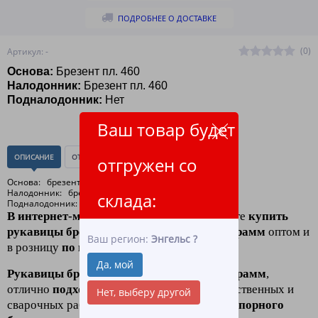
ПОДРОБНЕЕ О ДОСТАВКЕ
(0)
Артикул: -
Основа:
Брезент пл. 460
Налодонник:
Брезент пл. 460
Подналодонник:
Нет
Ваш товар будет
ОПИСАНИЕ
ОТЗЫВЫ
(0)
отгружен со
Основа: брезент пл. 460 (арт.11255)
Налодонник: брезент пл. 460 (арт.11255)
склада:
Подналодонник: нет
В интернет-магазине ЛидерТекс
вы можете
купить
рукавицы брезентовые плотностью 460 грамм
оптом и
Ваш регион:
Энгельс
?
в розницу
по низким ценам.
Да, мой
Рукавицы брезентовые плотностью 460 грамм
,
отлично
подходят для
строительных, хозяйственных и
Нет, выберу другой
сварочных работ, изготавливаются
из огнеупорного