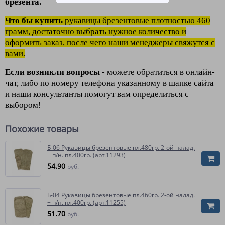
брезента.
Что бы купить
рукавицы брезентовые плотностью 460
грамм, достаточно выбрать нужное кол
ичество и
оформить заказ, после чего наши менеджеры свяжутся с
вами.
Если возникли вопросы
- можете обратиться в онлайн-
чат, либо по номеру телефона указанному в шапке сайта
и наши консультанты помогут вам определиться с
выбором!
Похожие товары
Б-06 Рукавицы брезентовые пл.480гр. 2-ой налад.
+ п/н. пл.400гр. (арт.11293)
54.90
руб.
Б-04 Рукавицы брезентовые пл.460гр. 2-ой налад.
+ п/н. пл.400гр. (арт.11255)
51.70
руб.