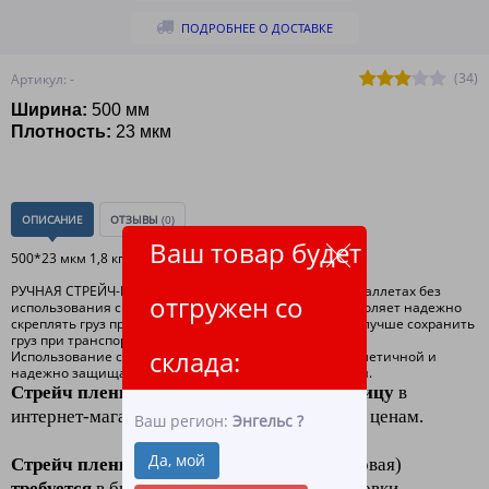
ПОДРОБНЕЕ О ДОСТАВКЕ
(34)
Артикул: -
Ширина:
500
мм
Плотность:
23 мкм
ОПИСАНИЕ
ОТЗЫВЫ
(0)
Ваш товар будет
500*23 мкм 1,8 кг , 1,98 брутто , 170 метров
РУЧНАЯ СТРЕЙЧ-ПЛЕНКА для упаковки продукции на паллетах без
отгружен со
использования специального оборудования. что позволяет надежно
скреплять груз при паллетировании, и как следствие, лучше сохранить
груз при транспортировке.
склада:
Использование стрейч — плёнки делает упаковку герметичной и
надежно защищает груз от повреждения, загрязнения.
Стрейч пленка 23 микрон оптом и в розницу
в
интернет-магазине
"ЛидерТекс"
по низким ценам.
Ваш регион:
Энгельс
?
Да, мой
Стрейч пленка
купить (пленка полиэтиленовая)
требуется
в быту и в производстве для упаковки