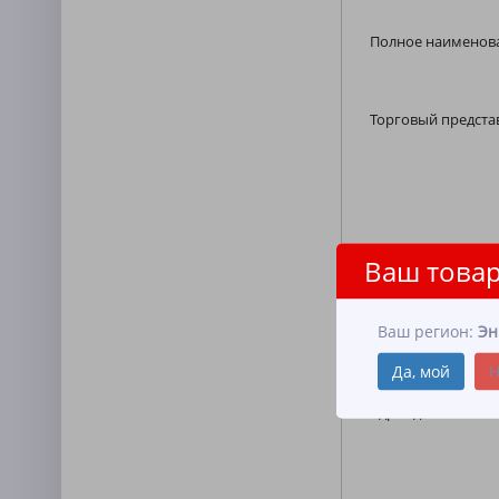
Полное наименова
Торговый предста
Ваш товар
Юридический адре
Ваш регион:
Эн
Да, мой
Н
Адрес доставки:
*