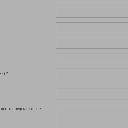
нка:
*
ового представителя:
*