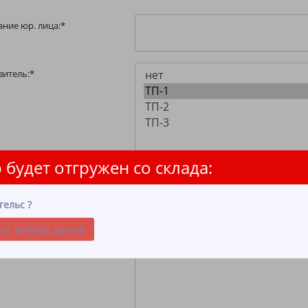
ние юр. лица:
*
витель:
*
 будет отгружен со склада:
с:
*
гельс
?
ет, выберу другой